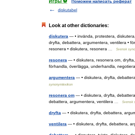
Игры ⚽
Поможем написать реферат
diskutabel
Look at other dictionaries:
diskutera
— • invända, protestera, diskutera,
dryfta, debattera, argumentera, ventilera • f
resonera • diskutera, resonera …
Svensk syno
resonera
— • diskutera, resonera om, dryfta,
förhandla, överlägga, underhandla, negotie
argumentera
— • diskutera, dryfta, debatte
synonymlexikon
resonera om
— • diskutera, dryfta, debattera
debattera, argumentera, ventilera …
Svensk 
dryfta
— • diskutera, dryfta, debattera, arg
ventilera
— • diskutera, dryfta, debattera, 