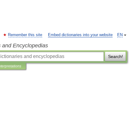
Remember this site
Embed dictionaries into your website
EN
s and Encyclopedias
Search!
nterpretations