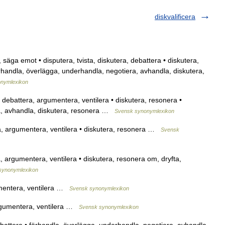
diskvalificera
 säga emot • disputera, tvista, diskutera, debattera • diskutera,
örhandla, överlägga, underhandla, negotiera, avhandla, diskutera,
nymlexikon
 debattera, argumentera, ventilera • diskutera, resonera •
ra, avhandla, diskutera, resonera …
Svensk synonymlexikon
ra, argumentera, ventilera • diskutera, resonera …
Svensk
, argumentera, ventilera • diskutera, resonera om, dryfta,
synonymlexikon
umentera, ventilera …
Svensk synonymlexikon
argumentera, ventilera …
Svensk synonymlexikon