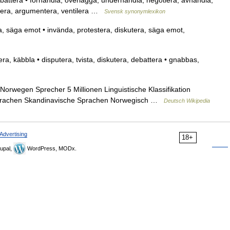
ebattera • förhandla, överlägga, underhandla, negotiera, avhandla,
attera, argumentera, ventilera …
Svensk synonymlexikon
a, säga emot • invända, protestera, diskutera, säga emot,
era, käbbla • disputera, tvista, diskutera, debattera • gnabbas,
rwegen Sprecher 5 Millionen Linguistische Klassifikation
prachen Skandinavische Sprachen Norwegisch …
Deutsch Wikipedia
Advertising
18+
upal,
WordPress, MODx.