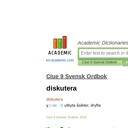
Academic Dictionarie
en-academic.com
Clue 9 Svensk Ordbok
I
Clue 9 Svensk Ordbok
diskutera
diskutera
v
(-
de
, -
t
)
utbyta
åsikter
,
dryfta
Clue
9
Svensk
Ordbok
.
2015
.