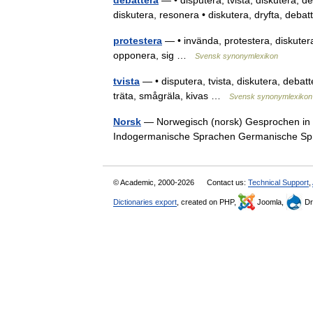
debattera
— • disputera, tvista, diskutera, d
diskutera, resonera • diskutera, dryfta, deb
protestera
— • invända, protestera, diskuter
opponera, sig …
Svensk synonymlexikon
tvista
— • disputera, tvista, diskutera, debatt
träta, smågräla, kivas …
Svensk synonymlexikon
Norsk
— Norwegisch (norsk) Gesprochen in No
Indogermanische Sprachen Germanische S
© Academic, 2000-2026
Contact us:
Technical Support
,
Dictionaries export
, created on PHP,
Joomla,
Dr